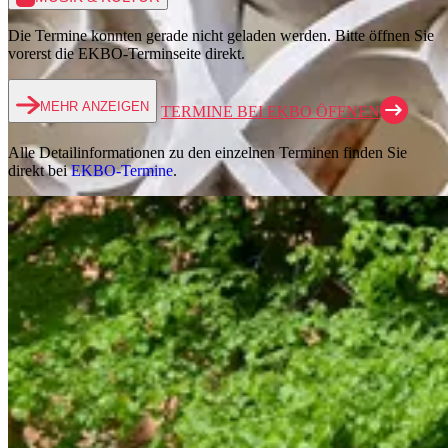
Die Termine konnten gerade nicht geladen werden. Bitte öffnen Sie
vorerst die EKBO-Terminseite direkt.
MEHR ANZEIGEN
TERMINE BEI EKBO ÖFFNEN
Alle Detailinformationen zu den einzelnen Terminen finden Sie
direkt bei
EKBO-Termine
.